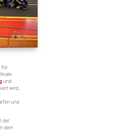
 für
finale
g
und
iert wird,
r
ärfen und
l der
 an dem