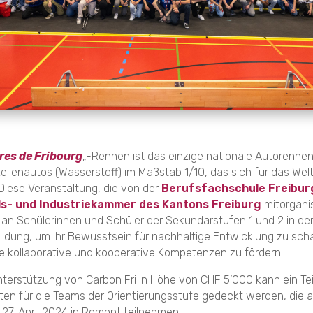
res de Fribourg
„-Rennen ist das einzige nationale Autorennen
ellenautos (Wasserstoff) im Maßstab 1/10, das sich für das Welt
. Diese Veranstaltung, die von der
Berufsfachschule Freibur
s- und Industriekammer des Kantons Freiburg
mitorganis
h an Schülerinnen und Schüler der Sekundarstufen 1 und 2 in de
ldung, um ihr Bewusstsein für nachhaltige Entwicklung zu sch
e kollaborative und kooperative Kompetenzen zu fördern.
terstützung von Carbon Fri in Höhe von CHF 5’000 kann ein Tei
ten für die Teams der Orientierungsstufe gedeckt werden, die
7. April 2024 in Romont teilnehmen.