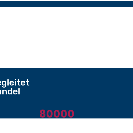
gleitet
andel
80000
e
CHF in nachhaltige Freiburger