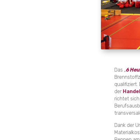
Das „
6 Heu
Brennstoffz
qualifiziert
der
Handel
richtet sic
Berufsausbi
transversal
Dank der Un
Materialkos
Rennen am 2