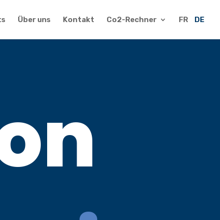
ts
Über uns
Kontakt
Co2-Rechner
FR
DE
ion