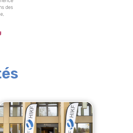
érience
ns des
de,
g
tés