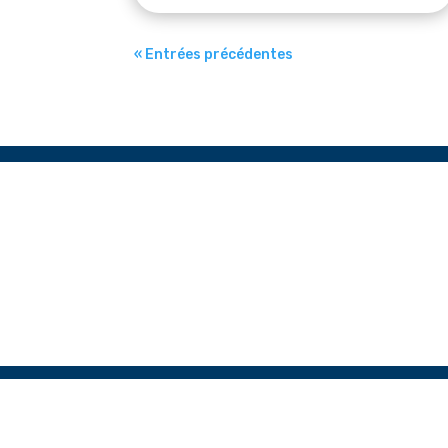
« Entrées précédentes
Carbon Fr
entr