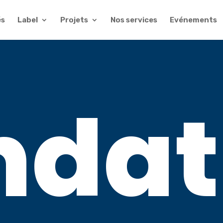
és
Label
Projets
Nos services
Evénements
ndat