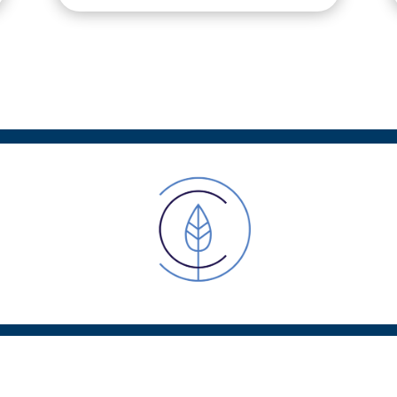
i encourage, soutient et acco
eprises dans la transition écolo